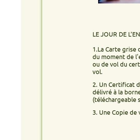
LE JOUR DE L’ENLÈVEM
1.La Carte grise du véhic
du moment de l'enlèvemen
ou de vol du certificat 
vol.
2. Un Certificat de non g
délivré à la borne de v
(téléchargeable site int
3. Une Copie de votre PI 