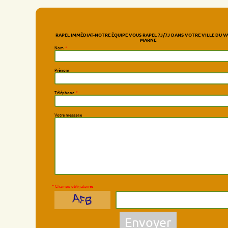
RAPEL IMMÉDIAT-NOTRE ÉQUIPE VOUS RAPEL 7J/7J DANS VOTRE VILLE DU VAL-DE-
MARNE
Nom
*
Prénom
Téléphone
*
Votre message
* Champs obligatoires
Envoyer