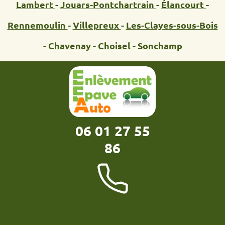
Lambert
-
Jouars-Pontchartrain
-
Élancourt
-
Rennemoulin
-
Villepreux
-
Les-Clayes-sous-Bois
-
Chavenay
-
Choisel
-
Sonchamp
06 01 27 55
86