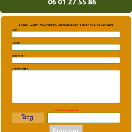
06 01 27 55 86
RAPPEL IMMÉDIAT-NOTRE ÉQUIPE VOUS RAPEL 7J/7J DANS LES YVELINES
Nom
*
Prénom
Téléphone
*
Votre message
* Champs obligatoires
Envoyer