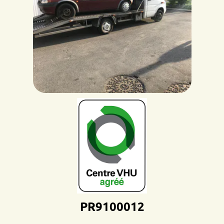
PR9100012D