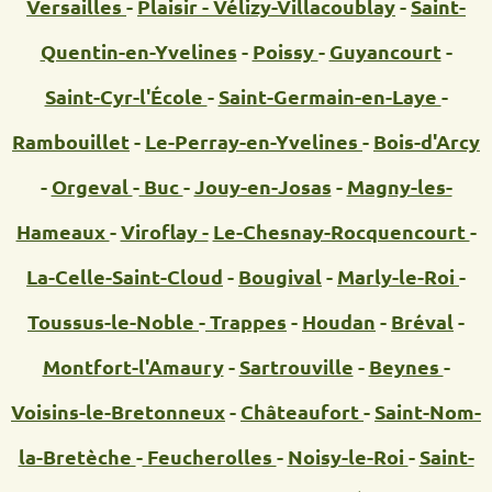
Versailles
-
Plaisir -
Vélizy-Villacoublay
-
Saint-
Quentin-en-Yvelines
-
Poissy
-
Guyancourt
-
Saint-Cyr-l'École
-
Saint-Germain-en-Laye
-
Rambouillet
-
Le-Perray-en-Yvelines
-
Bois-d'Arcy
-
Orgeval
-
Buc
-
Jouy-en-Josas
-
Magny-les-
Hameaux
-
Viroflay -
Le-Chesnay-Rocquencourt
-
La-Celle-Saint-Cloud
-
Bougival
-
Marly-le-Roi
-
Toussus-le-Noble
-
Trappes
-
Houdan
-
Bréval
-
Montfort-l'Amaury
-
Sartrouville
-
Beynes
-
Voisins-le-Bretonneux
-
Châteaufort
-
Saint-Nom-
la-Bretèche
-
Feucherolles
-
Noisy-le-Roi
-
Saint-