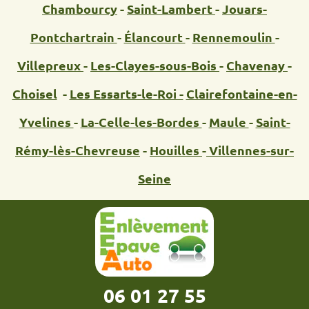
Chambourcy
-
Saint-Lambert
-
Jouars-
Pontchartrain
-
Élancourt
-
Rennemoulin
-
Villepreux
-
Les-Clayes-sous-Bois
-
Chavenay
-
Choisel
-
Les Essarts-le-Roi -
Clairefontaine-en-
Yvelines
-
La-Celle-les-Bordes
-
Maule
-
Saint-
Rémy-lès-Chevreuse
-
Houilles
-
Villennes-sur-
Seine
06 01 27 55