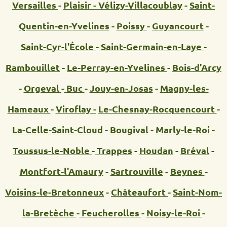
Versailles
-
Plaisir -
Vélizy-Villacoublay
-
Saint-
Quentin-en-Yvelines
-
Poissy
-
Guyancourt
-
Saint-Cyr-l'École
-
Saint-Germain-en-Laye
-
Rambouillet
-
Le-Perray-en-Yvelines
-
Bois-d'Arcy
-
Orgeval
-
Buc
-
Jouy-en-Josas
-
Magny-les-
Hameaux
-
Viroflay -
Le-Chesnay-Rocquencourt
-
La-Celle-Saint-Cloud
-
Bougival
-
Marly-le-Roi
-
Toussus-le-Noble
-
Trappes
-
Houdan
-
Bréval
-
Montfort-l'Amaury
-
Sartrouville
-
Beynes
-
Voisins-le-Bretonneux
-
Châteaufort
-
Saint-Nom-
la-Bretèche
-
Feucherolles
-
Noisy-le-Roi
-