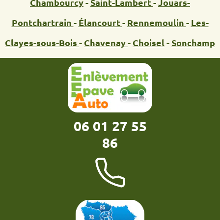
Chambourcy
-
Saint-Lambert
-
Jouars-
Pontchartrain
-
Élancourt
-
Rennemoulin
-
Les-
Clayes-sous-Bois
-
Chavenay
-
Choisel
-
Sonchamp
06 01 27 55
86