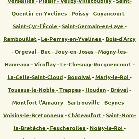
Versailles
-
Plaisir -
Vélizy-Villacoublay
-
Saint-
Quentin-en-Yvelines
-
Poissy
-
Guyancourt
-
Saint-Cyr-l'École
-
Saint-Germain-en-Laye
-
Rambouillet
-
Le-Perray-en-Yvelines
-
Bois-d'Arcy
-
Orgeval
-
Buc
-
Jouy-en-Josas
-
Magny-les-
Hameaux
-
Viroflay -
Le-Chesnay-Rocquencourt
-
La-Celle-Saint-Cloud
-
Bougival
-
Marly-le-Roi
-
Toussus-le-Noble
-
Trappes
-
Houdan
-
Bréval
-
Montfort-l'Amaury
-
Sartrouville
-
Beynes
-
Voisins-le-Bretonneux
-
Châteaufort
-
Saint-Nom-
la-Bretèche
-
Feucherolles
-
Noisy-le-Roi
-