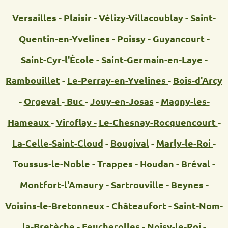
Versailles
-
Plaisir -
Vélizy-Villacoublay
-
Saint-
Quentin-en-Yvelines
-
Poissy
-
Guyancourt
-
Saint-Cyr-l'École
-
Saint-Germain-en-Laye
-
Rambouillet
-
Le-Perray-en-Yvelines
-
Bois-d'Arcy
-
Orgeval
-
Buc
-
Jouy-en-Josas
-
Magny-les-
Hameaux
-
Viroflay -
Le-Chesnay-Rocquencourt
-
La-Celle-Saint-Cloud
-
Bougival
-
Marly-le-Roi
-
Toussus-le-Noble
-
Trappes
-
Houdan
-
Bréval
-
Montfort-l'Amaury
-
Sartrouville
-
Beynes
-
Voisins-le-Bretonneux
-
Châteaufort
-
Saint-Nom-
la-Bretèche
-
Feucherolles
-
Noisy-le-Roi
-