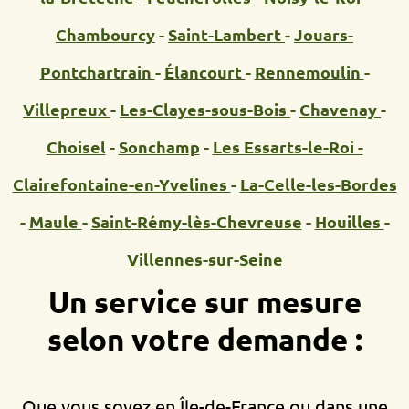
Chambourcy
-
Saint-Lambert
-
Jouars-
Pontchartrain
-
Élancourt
-
Rennemoulin
-
Villepreux
-
Les-Clayes-sous-Bois
-
Chavenay
-
Choisel
-
Sonchamp
-
Les Essarts-le-Roi -
Clairefontaine-en-Yvelines
-
La-Celle-les-Bordes
-
Maule
-
Saint-Rémy-lès-Chevreuse
-
Houilles
-
Villennes-sur-Seine
Un service sur mesure
selon votre demande :
Que vous soyez en Île-de-France ou dans une