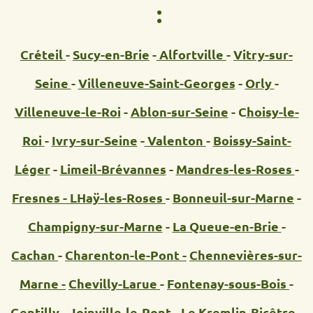
:
Créteil
-
Sucy-en-Brie
-
Alfortville
-
Vitry-sur-
Seine
-
Villeneuve-Saint-Georges
-
Orly
-
Villeneuve-le-Roi
-
Ablon-sur-Seine
- C
hoisy-le-
Roi
-
Ivry-sur-Seine
-
Valenton
-
Boissy-Saint-
Léger
-
Limeil-Brévannes
-
Mandres-les-Roses
-
Fresnes -
LHaÿ-les-Roses
-
Bonneuil-sur-Marne
-
Champigny-sur-Marne
-
La Queue-en-Brie
-
Cachan
-
Charenton-le-Pont -
Chennevières-sur-
Marne -
Chevilly-Larue
-
Fontenay-sous-Bois
-
Gentilly
-
Joinville-le-Pont
-
Le Kremlin-Bicêtre
-