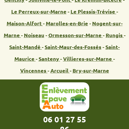
Le Perreux-sur-Marne
-
Le Plessis-Trévise
-
Maison-Alfort
-
Marolles-en-Brie
-
Nogent-sur-
Marne
-
Noiseau
-
Ormesson-sur-Marne
-
Rungis
-
Saint-Mandé
-
Saint-Maur-des-Fossés
-
Saint-
Maurice
-
Santeny
-
Villieres-sur-Marne
-
Vincennes
-
Arcueil
-
Bry-sur-Marne
06 01 27 55
86