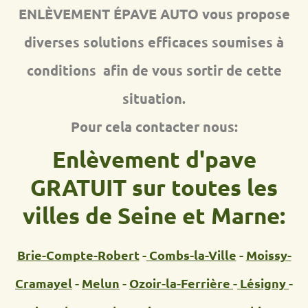
ENLÈVEMENT ÉPAVE AUTO vous propose
diverses solutions efficaces soumises à
conditions afin de vous sortir de cette
situation.
Pour cela contacter nous:
Enlèvement d'pave
GRATUIT sur toutes les
villes de Seine et Marne:
Brie-Compte-Robert
-
Combs-la-Ville
-
Moissy-
Cramayel
-
Melun
-
Ozoir-la-Ferrière
-
Lésigny
-