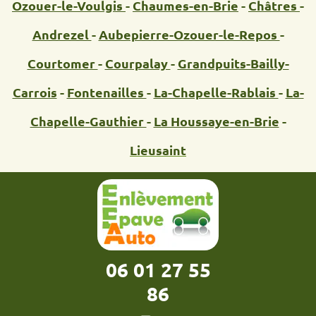
Ozouer-le-Voulgis
-
Chaumes-en-Brie
-
Châtres
-
Andrezel
-
Aubepierre-Ozouer-le-Repos
-
Courtomer
-
Courpalay
-
Grandpuits-Bailly-
Carrois
-
Fontenailles
-
La-Chapelle-Rablais
-
La-
Chapelle-Gauthier
-
La Houssaye-en-Brie
-
Lieusaint
06 01 27 55
86