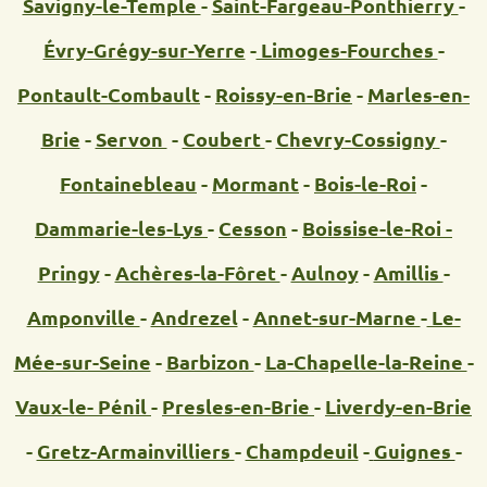
Savigny-le-Temple
-
Saint-Fargeau-Ponthierry
-
Évry-Grégy-sur-Yerre
-
Limoges-Fourches
-
Pontault-Combault
-
Roissy-en-Brie
-
Marles-en-
Brie
-
Servon
-
Coubert
-
Chevry-Cossigny
-
Fontainebleau
-
Mormant
-
Bois-le-Roi
-
Dammarie-les-Lys
-
Cesson
-
Boissise-le-Roi -
Pringy
-
Achères-la-Fôret
-
Aulnoy
-
Amillis
-
Amponville
-
Andrezel
-
Annet-sur-Marne
-
Le-
Mée-sur-Seine
-
Barbizon
-
La-Chapelle-la-Reine
-
Vaux-le- Pénil
-
Presles-en-Brie
-
Liverdy-en-Brie
-
Gretz-Armainvilliers
-
Champdeuil
-
Guignes
-