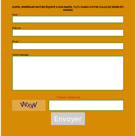
RAPEL IMMÉDIAT-NOTRE ÉQUIPE VOUS RAPEL 7J/7J DANS VOTRE VILLE DE SEINE-ET-
MARNE
Nom
*
Prénom
Email
*
Votre message
* Champs obligatoires
Envoyer