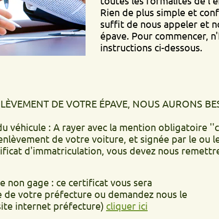
toutes les formalités de l'enlèvem
Rien de plus simple et confortable
suffit de nous appeler et nous vi
épave. Pour commencer, n'hésitez 
instructions ci-dessous.
ENT DE VOTRE ÉPAVE, NOUS AURONS BESOIN DE.
ule : A rayer avec la mention obligatoire ''cédé le'
t de votre voiture, et signée par le ou les propr
d'immatriculation, vous devez nous remettre la déc
age : ce certificat vous sera
otre préfecture ou demandez nous le
ernet préfecture)
cliquer ici