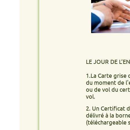
LE JOUR DE L’ENLÈVEM
1.La Carte grise du véhic
du moment de l'enlèvemen
ou de vol du certificat 
vol.
2. Un Certificat de non g
délivré à la borne de v
(téléchargeable site int