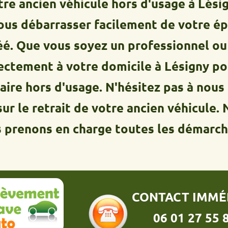
cien véhicule hors d'usage à Lésigny.No
ébarrasser facilement de votre épave 
 vous soyez un professionnel ou un par
nt à votre domicile à Lésigny pour reti
hors d'usage. N'hésitez pas à nous cont
retrait de votre ancien véhicule. Notre
ons en charge toutes les démarches adm
CONTACT IMMÉDIAT :
06 01 27 55 86