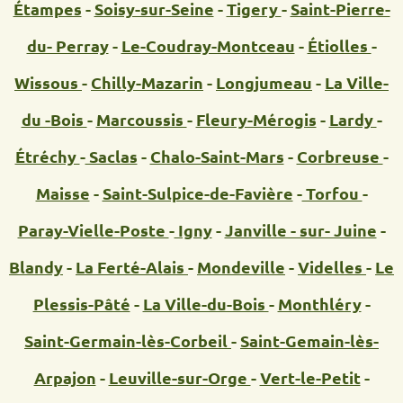
Étampes
-
Soisy-sur-Seine
-
Tigery
-
Saint-Pierre-
du- Perray
-
Le-Coudray-Montceau
-
Étiolles
-
Wissous
-
Chilly-Mazarin
-
Longjumeau
-
La Ville-
du -Bois
-
Marcoussis
-
Fleury-Mérogis
-
Lardy
-
Étréchy
-
Saclas
-
Chalo-Saint-Mars
-
Corbreuse
-
Maisse
-
Saint-Sulpice-de-Favière
-
Torfou
-
Paray-Vielle-Poste
-
Igny
-
Janville - sur- Juine
-
Blandy
-
La Ferté-Alais
-
Mondeville
-
Videlles
-
Le
Plessis-Pâté
-
La Ville-du-Bois
-
Monthléry
-
Saint-Germain-lès-Corbeil
-
Saint-Gemain-lès-
Arpajon
-
Leuville-sur-Orge
-
Vert-le-Petit
-