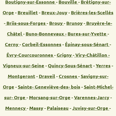
Boutigny-sur-Essonne
-
Bouville
-
Brétigny-sur-
Orge
-
Breuillet
-
Breux-Jouy
-
Brières-les-Scellés
-
Briis-sous-Forges
-
Brouy
-
Brunoy
-
Bruyère-le-
Châtel
-
Buno-Bonnevaux -
Bures-sur-Yvette
-
Cerny
-
Corbeil-Essonnes
-
Épinay-sous-Sénart
-
Évry-Courcouronnes
-
Grigny
-
Viry-Châtillon -
Vigneux-sur-Seine
-
Quincy-Sous-Sénart
-
Yerres
-
Montgeront
-
Draveil
-
Crosnes
-
Savigny-sur-
Orge
-
Sainte- Geneviève-des- bois
-
Saint-Michel-
sur- Orge
-
Morsang-sur-Orge
-
Varennes-Jarcy
-
Mennecy
-
Massy
-
Palaiseau
-
Juvisy-sur-Orge
-