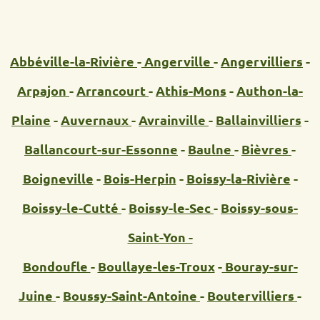
Abbéville-la-Rivière
-
Angerville
-
Angervilliers
-
Arpajon
-
Arrancourt
-
Athis-Mons
-
Authon-la-
Plaine
-
Auvernaux
-
Avrainville
-
Ballainvilliers
-
Ballancourt-sur-Essonne
-
Baulne
-
Bièvres
-
Boigneville
-
Bois-Herpin
-
Boissy-la-Rivière
-
Boissy-le-Cutté
-
Boissy-le-Sec
-
Boissy-sous-
Saint-Yon -
Bondoufle
-
Boullaye-les-Troux
-
Bouray-sur-
Juine
-
Boussy-Saint-Antoine
-
Boutervilliers
-