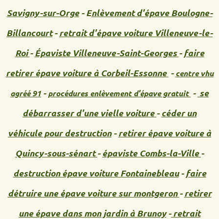
Savigny-sur-Orge
- E
nlèvement d'épave Boulogne-
Billancourt
-
retrait d'épave voiture
Villeneuve-le-
Roi
-
Épaviste Villeneuve-Saint-Georges
-
faire
retirer épave voiture à Corbeil-Essonne
-
centre vhu
-
-
se
agréé 91
procédures enlèvement d'épave gratuit
débarrasser d'une vielle voiture
-
céder un
véhicule pour destruction
-
retirer épave voiture à
Quincy-sous-sénart
-
épaviste Combs-la-Ville
-
destruction épave voiture Fontainebleau
-
faire
détruire une épave voiture sur montgeron
-
retirer
une épave dans mon jardin à Brunoy
-
retrait