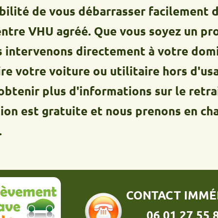
é de vous débarrasser facilement de vo
VHU agréé. Que vous soyez un professi
ervenons directement à votre domicile à
tre voiture ou utilitaire hors d'usage. N
 plus d'informations sur le retrait de 
st gratuite et nous prenons en charge 
CONTACT IMMÉDIAT :
06 01 27 55 86