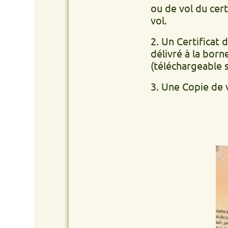
ou de vol du certificat 
vol.
2. Un Certificat de non g
délivré à la borne de v
(téléchargeable site int
3. Une Copie de votre PI 