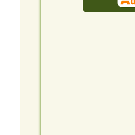
Vou
N'h
tou