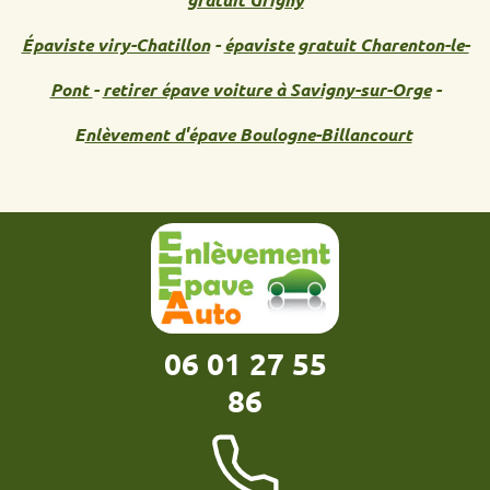
Épaviste viry-Chatillon
-
épaviste gratuit Charenton-le-
Pont
-
retirer épave voiture à Savigny-sur-Orge
-
E
nlèvement d'épave Boulogne-Billancourt
06 01 27 55
86