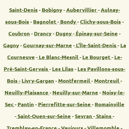
Saint-Denis
-
Bobigny
-
Aubervillier
-
Aulnay-
sous-Bois
-
Bagnolet
-
Bondy
-
Clichy-sous-Bois
-
Coubron
-
Drancy
-
Dugny
-
Épinay-sur-Seine
-
Gagny
-
Gournay-sur-Marne
-
L'Île-Saint-Denis
-
La
Courneuve
-
Le Blanc-Mesnil
-
Le Bourget
-
Le-
Pré-Saint-Gervais
-
Les Lilas
-
Les Pavillons-sous-
Bois -
Livry-Gargan
-
Montfermeil
-
Montreuil
-
Neuilly-Plaisance
-
Neuilly-sur-Marne
-
Noisy-le-
Sec
-
Pantin
-
Pierrefitte-sur-Seine
-
Romainville
-
Saint-Ouen-sur-Seine
-
Sevran
-
Stains
-
Tremblay-en-France
-
Vaujours
-
Villemomble
-