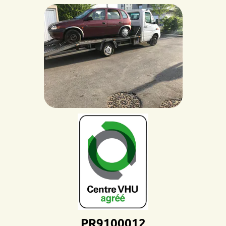
PR9100012D