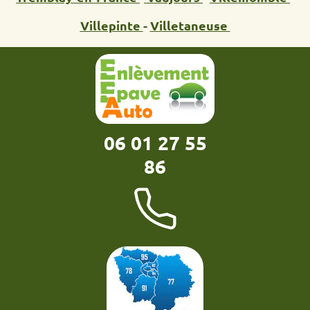
Villepinte
-
Villetaneuse
06 01 27 55
86