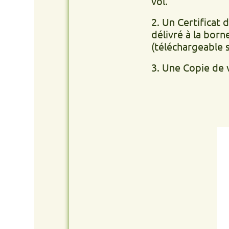
vol.
2. Un Certificat de non g
délivré à la borne de v
(téléchargeable site int
3. Une Copie de votre PI 