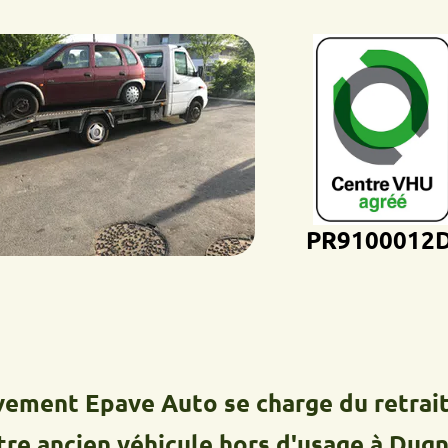
PR9100012D
 Epave Auto se charge du retrait, du t
cien véhicule hors d'usage à Dugny.Nou