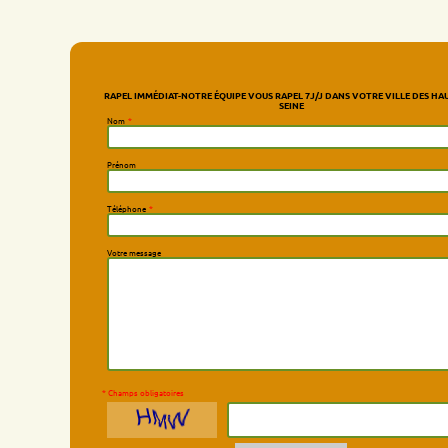
RAPEL IMMÉDIAT-NOTRE ÉQUIPE VOUS RAPEL 7J/J DANS VOTRE VILLE DES HAUTS-DE-
SEINE
Nom
*
Prénom
Téléphone
*
Votre message
* Champs obligatoires