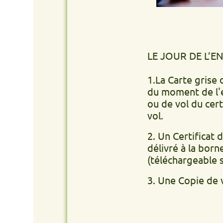
LE JOUR DE L’ENLÈVEM
1.La Carte grise du véhic
du moment de l'enlèvemen
ou de vol du certificat 
vol.
2. Un Certificat de non g
délivré à la borne de v
(téléchargeable site int
3. Une Copie de votre PI 