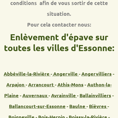
conditions afin de vous sortir de cette
situation.
Pour cela contacter nous:
Enlèvement d'épave sur
toutes les villes d'Essonne:
Abbéville-la-Rivière
-
Angerville
-
Angervilliers
-
Arpajon
-
Arrancourt
-
Athis-Mons
-
Authon-la-
Plaine
-
Auvernaux
-
Avrainville
-
Ballainvilliers
-
Ballancourt-sur-Essonne
-
Baulne
-
Bièvres
-
Boigneville
-
Bois-Herpin
-
Boissy-la-Rivière
-