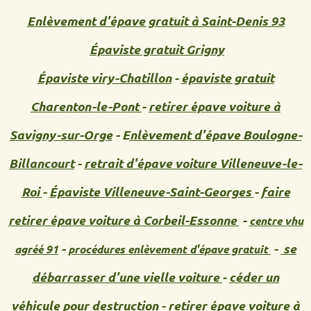
Enlèvement d'épave gratuit à Saint-Denis 93
Épaviste gratuit Grigny
Épaviste viry-Chatillon
-
épaviste gratuit
Charenton-le-Pont
-
retirer épave voiture à
Savigny-sur-Orge
- E
nlèvement d'épave Boulogne-
Billancourt
-
retrait d'épave voiture
Villeneuve-le-
Roi
-
Épaviste Villeneuve-Saint-Georges
-
faire
retirer épave voiture à Corbeil-Essonne
-
centre vhu
-
-
se
agréé 91
procédures enlèvement d'épave gratuit
débarrasser d'une vielle voiture
-
céder un
véhicule pour destruction
-
retirer épave voiture à