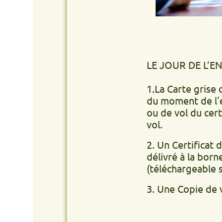
LE JOUR DE L’ENLÈVEM
1.La Carte grise du véhic
du moment de l'enlèvemen
ou de vol du certificat 
vol.
2. Un Certificat de non g
délivré à la borne de v
(téléchargeable site int
3. Une Copie de votre PI 