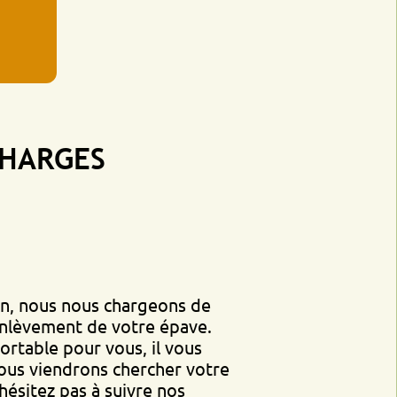
GES
s nous chargeons de
ent de votre épave.
 pour vous, il vous
endrons chercher votre
pas à suivre nos