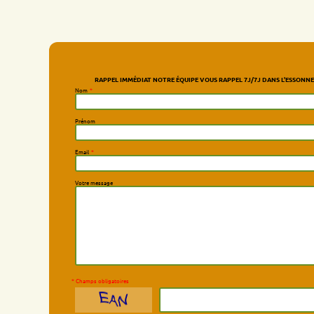
RAPPEL IMMÉDIAT NOTRE ÉQUIPE VOUS RAPPEL 7J/7J DANS L'ESSONNE
Nom
*
Prénom
Email
*
Votre message
* Champs obligatoires