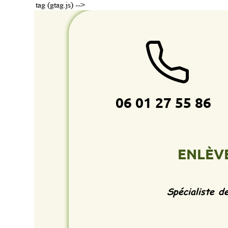
tag (gtag.js) -->
06 01 27 55 86
ENLÈVEMENT
Spécialiste de l'enlè