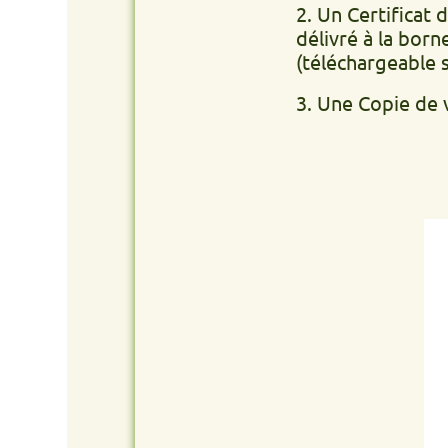
2. Un Certificat de non g
délivré à la borne de v
(téléchargeable site int
3. Une Copie de votre PI 