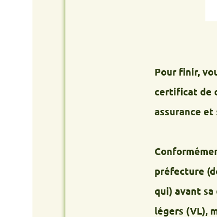
Pour finir, vous re
certificat de cessio
assurance et signale
Conformément à la lé
préfecture (demande
qui) avant sa destru
légers (VL), motos et