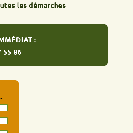
 les démarches
AT :
6