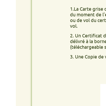
1.La Carte grise du véhic
du moment de l'enlèvemen
ou de vol du certificat 
vol.
2. Un Certificat de non g
délivré à la borne de v
(téléchargeable site int
3. Une Copie de votre PI 