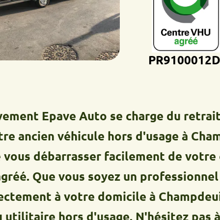
PR9100012D
 Epave Auto se charge du retrait, du t
cien véhicule hors d'usage à Champdeu
s débarrasser facilement de votre épav
Que vous soyez un professionnel ou un 
nt à votre domicile à Champdeuil pour 
taire hors d'usage. N'hésitez pas à nou