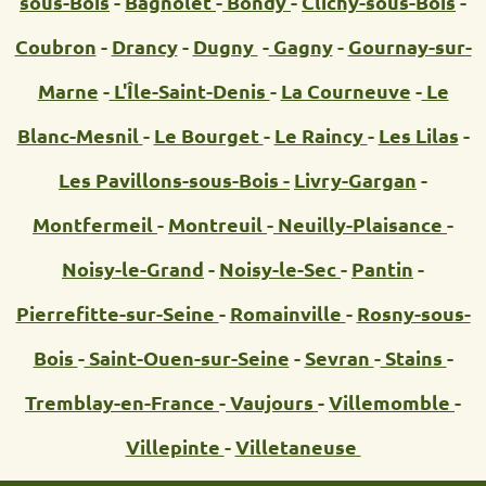
sous-Bois
-
Bagnolet
-
Bondy
-
Clichy-sous-Bois
-
Coubron
-
Drancy
-
Dugny
-
Gagny
-
Gournay-sur-
Marne
-
L'Île-Saint-Denis
-
La Courneuve
-
Le
Blanc-Mesnil
-
Le Bourget
-
Le Raincy
-
Les Lilas
-
Les Pavillons-sous-Bois -
Livry-Gargan
-
Montfermeil
-
Montreuil
-
Neuilly-Plaisance
-
Noisy-le-Grand
-
Noisy-le-Sec
-
Pantin
-
Pierrefitte-sur-Seine
-
Romainville
-
Rosny-sous-
Bois
-
Saint-Ouen-sur-Seine
-
Sevran
-
Stains
-
Tremblay-en-France
-
Vaujours
-
Villemomble
-
Villepinte
-
Villetaneuse