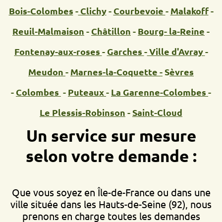
Bois-Colombes
-
Clichy
-
Courbevoie
-
Malakoff
-
Reuil-Malmaison
-
Châtillon
-
Bourg- la-Reine
-
Fontenay-aux-roses
-
Garches
-
Ville d'Avray
-
Meudon
-
Marnes-la-Coquette -
S
èvres
-
Colombes
-
Puteaux
-
La Garenne-Colombes
-
Le Plessis-Robinson
-
Saint-Cloud
Un service sur mesure
selon votre demande :
Que vous soyez en Île-de-France ou dans une
ville située dans les Hauts-de-Seine (92), nous
prenons en charge toutes les demandes