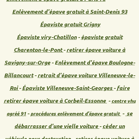
Enlèvement d'épave gratuit à Saint-Denis 93
Épaviste gratuit Grigny
Épaviste viry-Chatillon
-
épaviste gratuit
Charenton-le-Pont
-
retirer épave voiture à
Savigny-sur-Orge
- E
nlèvement d'épave Boulogne-
Billancourt
-
retrait d'épave voiture
Villeneuve-le-
Roi
-
Épaviste Villeneuve-Saint-Georges
-
faire
retirer épave voiture à Corbeil-Essonne
-
centre vhu
-
-
se
agréé 91
procédures enlèvement d'épave gratuit
débarrasser d'une vielle voiture
-
céder un
véhicule pour destruction
-
retirer épave voiture à