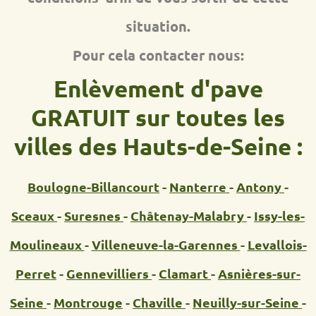
situation.
Pour cela contacter nous:
Enlèvement d'pave
GRATUIT sur toutes les
villes des Hauts-de-Seine :
Boulogne-Billancourt
-
Nanterre
-
Antony
-
Sceaux
-
Suresnes
-
Châtenay-Malabry
-
Issy-les-
Moulineaux
-
Villeneuve-la-Garennes
-
Levallois-
Perret
-
Gennevilliers
-
Clamart
-
Asnières-sur-
Seine
-
Montrouge
-
Chaville
-
Neuilly-sur-Seine
-