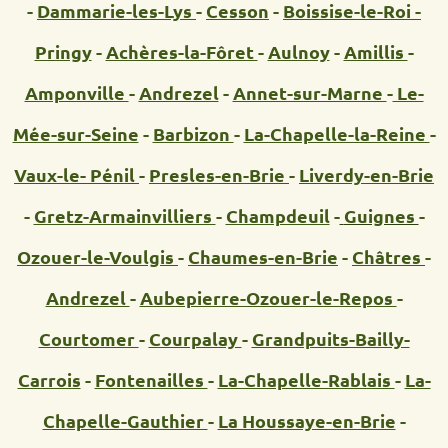
-
Dammarie-les-Lys
-
Cesson
-
Boissise-le-Roi -
Pringy
-
Achères-la-Fôret
-
Aulnoy
-
Amillis
-
Amponville
-
Andrezel
-
Annet-sur-Marne
-
Le-
Mée-sur-Seine
-
Barbizon
-
La-Chapelle-la-Reine
-
Vaux-le- Pénil
-
Presles-en-Brie
-
Liverdy-en-Brie
-
Gretz-Armainvilliers
-
Champdeuil
-
Guignes
-
Ozouer-le-Voulgis
-
Chaumes-en-Brie
-
Châtres
-
Andrezel
-
Aubepierre-Ozouer-le-Repos
-
Courtomer
-
Courpalay
-
Grandpuits-Bailly-
Carrois
-
Fontenailles
-
La-Chapelle-Rablais
-
La-
Chapelle-Gauthier
-
La Houssaye-en-Brie
-