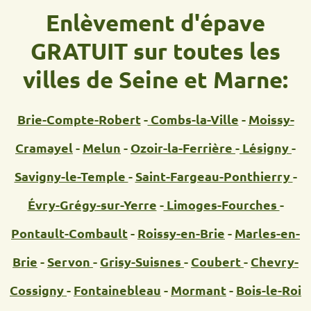
Enlèvement d'épave
GRATUIT sur toutes les
villes de Seine et Marne:
Brie-Compte-Robert
-
Combs-la-Ville
-
Moissy-
Cramayel
-
Melun
-
Ozoir-la-Ferrière
-
Lésigny
-
Savigny-le-Temple
-
Saint-Fargeau-Ponthierry
-
Évry-Grégy-sur-Yerre
-
Limoges-Fourches
-
Pontault-Combault
-
Roissy-en-Brie
-
Marles-en-
Brie
-
Servon
-
Grisy-Suisnes
-
Coubert
-
Chevry-
Cossigny
-
Fontainebleau
-
Mormant
-
Bois-le-Roi