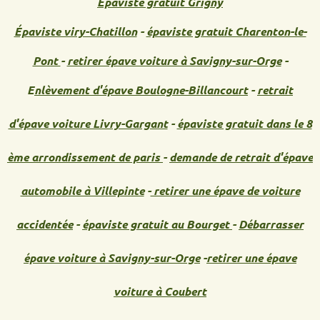
Épaviste gratuit Grigny
Épaviste viry-Chatillon
-
épaviste gratuit Charenton-le-
Pont
-
retirer épave voiture à Savigny-sur-Orge
-
E
nlèvement d'épave Boulogne-Billancourt
-
retrait
d'épave voiture Livry-Gargant
-
épaviste gratuit dans le 8
ème arrondissement de paris
-
demande de retrait d'épave
automobile à Villepinte
-
retirer une épave de voiture
accidentée
-
épaviste gratuit au Bourget
-
Débarrasser
épave voiture à Savigny-sur-Orge
-
retirer une épave
voiture à Coubert